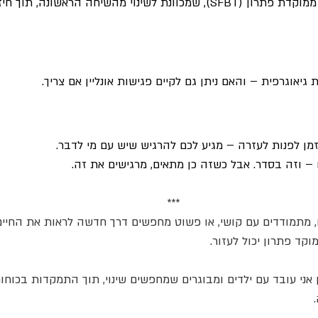
לדוגמה: אני עובד בגישה ממוקדת פתרון (SFBT), שמכוונת לשינוי מהשיחה הרא
ת גיאוגרפית – והאם ניתן גם לקיים פגישות אונליין אם צריך.
ן לפנות לעזרה – מגיע לכם להרגיש שיש עם מי לדבר.
– וזה בסדר. אבל כשזה כן מתאים, מרגישים את זה.
***
 מתמודדים עם קושי, או פשוט מחפשים דרך חדשה לראות את החיים –
וקד פתרון יכול לעזור.
 אני עובד עם ילדים ומבוגרים שמחפשים שינוי, תוך התמקדות בכוח